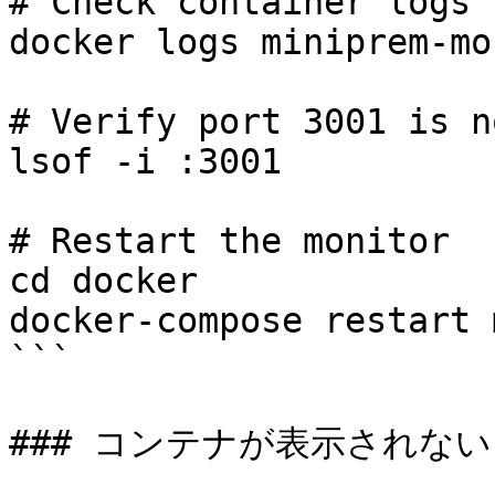
# Check container logs

docker logs miniprem-mo
# Verify port 3001 is n
lsof -i :3001

# Restart the monitor

cd docker

docker-compose restart 
```

### コンテナが表示されない
