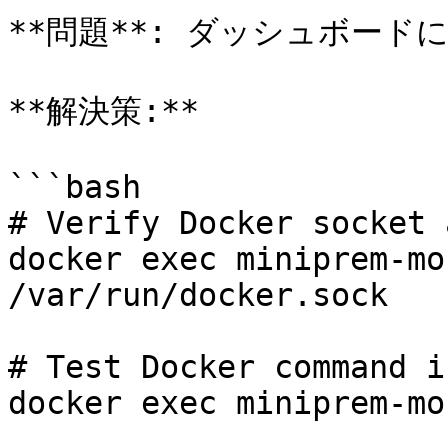
**問題**: ダッシュボードに
**解決策:**

```bash

# Verify Docker socket 
docker exec miniprem-mo
/var/run/docker.sock

# Test Docker command i
docker exec miniprem-mo