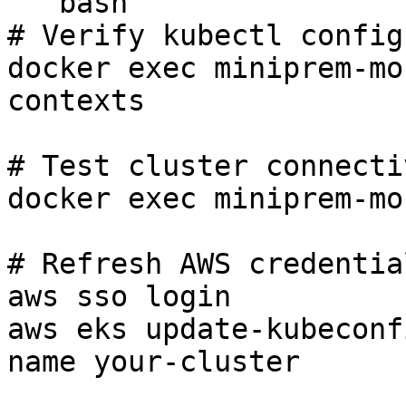
```bash

# Verify kubectl config

docker exec miniprem-mo
contexts

# Test cluster connectiv
docker exec miniprem-mo
# Refresh AWS credentia
aws sso login

aws eks update-kubeconf
name your-cluster
