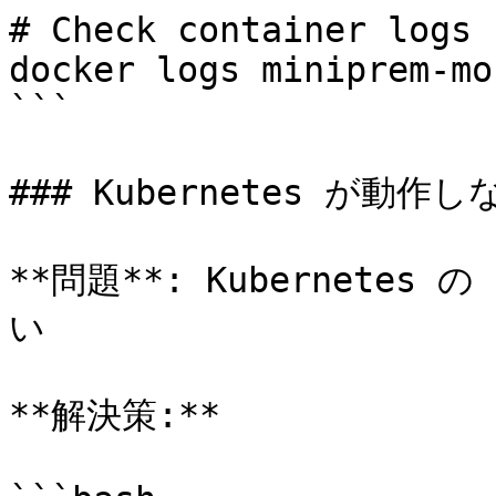
# Check container logs 
docker logs miniprem-mo
```

### Kubernetes が動作しな
**問題**: Kubernete
い

**解決策:**
