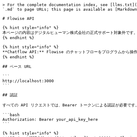
> For the complete documentation index, see [llms.txt](
`.md` to page URLs; this page is available as [Markdown
# Flowise API

{% hint style="info" %}

本ページの内容はデジタルヒューマン株式会社の正式サポート対象外です。
{% endhint %}

{% hint style="info" %}

**Chatflow API:** Flowise のチャットフローをプログラ
{% endhint %}

## ベース URL

```

http://localhost:3000

```

## 認証

すべての API リクエストでは、Bearer トークンによる認証が必要です。
```bash

Authorization: Bearer your_api_key_here

```

{% hint style="info" %}
