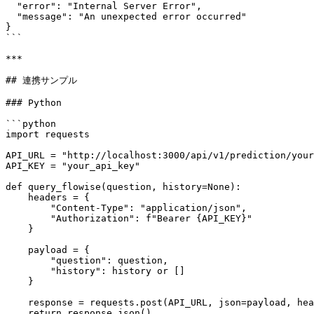
  "error": "Internal Server Error",

  "message": "An unexpected error occurred"

}

```

***

## 連携サンプル

### Python

```python

import requests

API_URL = "http://localhost:3000/api/v1/prediction/your
API_KEY = "your_api_key"

def query_flowise(question, history=None):

    headers = {

        "Content-Type": "application/json",

        "Authorization": f"Bearer {API_KEY}"

    }

    payload = {

        "question": question,

        "history": history or []

    }

    response = requests.post(API_URL, json=payload, headers=headers)

    return response.json()
