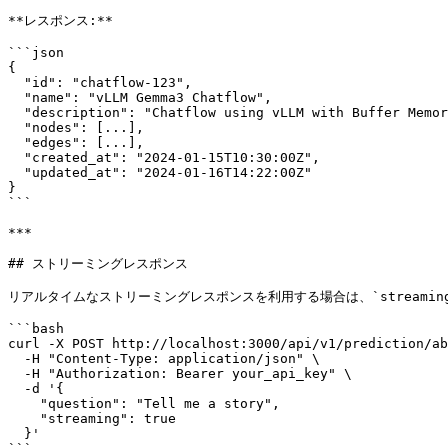
**レスポンス:**

```json

{

  "id": "chatflow-123",

  "name": "vLLM Gemma3 Chatflow",

  "description": "Chatflow using vLLM with Buffer Memory",

  "nodes": [...],

  "edges": [...],

  "created_at": "2024-01-15T10:30:00Z",

  "updated_at": "2024-01-16T14:22:00Z"

}

```

***

## ストリーミングレスポンス

リアルタイムなストリーミングレスポンスを利用する場合は、`streamin
```bash

curl -X POST http://localhost:3000/api/v1/prediction/ab
  -H "Content-Type: application/json" \

  -H "Authorization: Bearer your_api_key" \

  -d '{

    "question": "Tell me a story",

    "streaming": true

  }'
