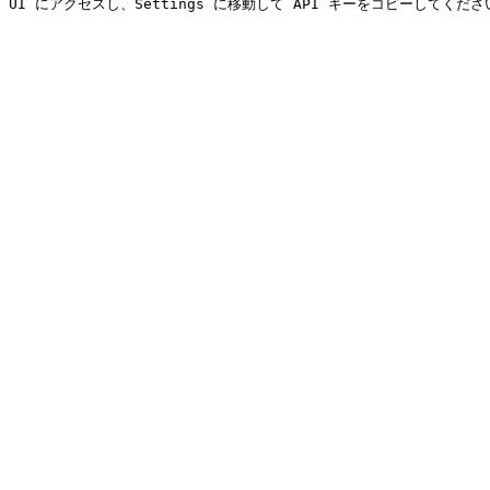
owise UI にアクセスし、Settings に移動して API キーをコピーしてくださ