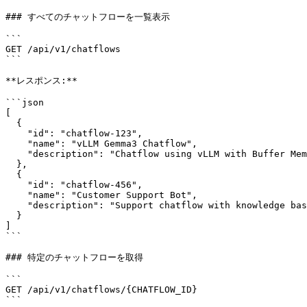
### すべてのチャットフローを一覧表示

```

GET /api/v1/chatflows

```

**レスポンス:**

```json

[

  {

    "id": "chatflow-123",

    "name": "vLLM Gemma3 Chatflow",

    "description": "Chatflow using vLLM with Buffer Memory"

  },

  {

    "id": "chatflow-456",

    "name": "Customer Support Bot",

    "description": "Support chatflow with knowledge base"

  }

]

```

### 特定のチャットフローを取得

```

GET /api/v1/chatflows/{CHATFLOW_ID}

```
