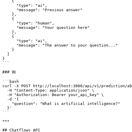
    {

      "type": "ai",

      "message": "Previous answer"

    },

    {

      "type": "human",

      "message": "Your question here"

    },

    {

      "type": "ai",

      "message": "The answer to your question..."

    }

  ]

}

```

### 例

```bash

curl -X POST http://localhost:3000/api/v1/prediction/ab
  -H "Content-Type: application/json" \

  -H "Authorization: Bearer your_api_key" \

  -d '{

    "question": "What is artificial intelligence?"

  }'

```

***

## Chatflows API
