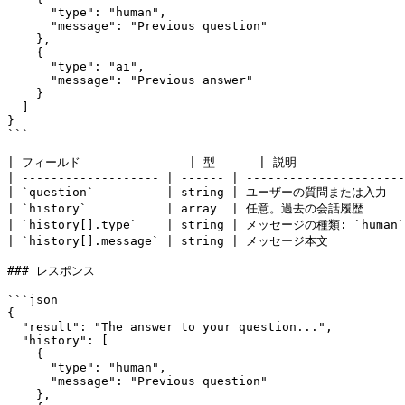
      "type": "human",

      "message": "Previous question"

    },

    {

      "type": "ai",

      "message": "Previous answer"

    }

  ]

}

```

| フィールド               | 型      | 説明                
| ------------------- | ------ | ----------------------
| `question`          | string | ユーザーの質問または入力    
| `history`           | array  | 任意。過去の会話履歴       
| `history[].type`    | string | メッセージの種類: `human`
| `history[].message` | string | メッセージ本文            
### レスポンス

```json

{

  "result": "The answer to your question...",

  "history": [

    {

      "type": "human",

      "message": "Previous question"

    },
