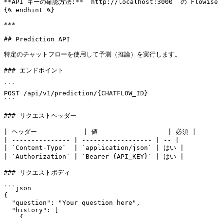
**API キーの確認方法:** `http://localhost:3000` の Fl
{% endhint %}

***

## Prediction API

特定のチャットフローを使用して予測（推論）を実行します。

### エンドポイント

```

POST /api/v1/prediction/{CHATFLOW_ID}

```

### リクエストヘッダー

| ヘッダー            | 値                  | 必須 |

| --------------- | ------------------ | -- |

| `Content-Type`  | `application/json` | はい |

| `Authorization` | `Bearer {API_KEY}` | はい |

### リクエストボディ

```json

{

  "question": "Your question here",

  "history": [

    {
